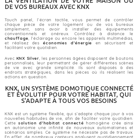
LA VENTILATION DE VOTRE MAISON OU
DE VOS BUREAUX AVEC KNX
Touch panel, l’écran tactile, vous permet de contrôler
chaque pièce de votre logement ou de vos bureaux
simplement, sans avoir à installer des équipements
conventionnels et onéreux. Contrôlez à distance le
chauffage
, l’éclairage ou encore les appareils multimédias,
et réalisez des
économies d’énergie
en sécurisant et
facilitant votre quotidien.
Avec
KNX Silver
, les personnes âgées disposent de boutons
personnalisés, leur permettant de gérer différentes scènes
de vie avec grande simplicité. Ils sont disposés à des
endroits stratégiques, dans les pièces où ils réalisent les
actions en question.
KNX, UN SYSTÈME DOMOTIQUE CONNECTÉ
ET ÉVOLUTIF POUR VOTRE HABITAT, QUI
S'ADAPTE À TOUS VOS BESOINS
KNX est un système flexible, qui s’adapte chaque jour à vos
nouvelles habitudes de vie, afin de faciliter votre quotidien.
Cette
solution d’habitat connecté
homogène crée ainsi
en autonomie une infinité de nouveaux automatismes et
scénarios simples. Ce système ne nécessite pas de travaux.
En effet, de nombreux capteurs analysent quotidiennement