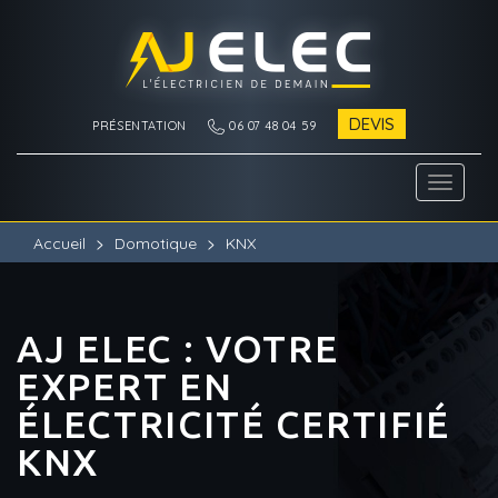
DEVIS
PRÉSENTATION
06 07 48 04 59
Toggle
navigati
Accueil
Domotique
KNX
AJ ELEC : VOTRE
EXPERT EN
ÉLECTRICITÉ CERTIFIÉ
KNX